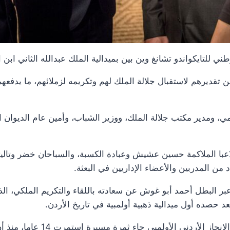
ي للتايكواندو تشانغ وين بين بميدالية الملك عبدالله الثاني ابن 
ن تقديرهم لاستقبال جلالة الملك لهم وتكريمه لزملائهم، ما يدفع
ي، ومدير مكتب جلالة الملك، ووزير الشباب، وأمين عام الديوان ا
لاعبا الملاكمة حسين عشيش وعبادة الكسبة، والسباحان خضر وتالي
من المدربين والأعضاء الإداريين في البعثة.
ا، عبر البطل أحمد أبو غوش عن سعادته باللقاء والتكريم الملكي، ا
د حصده أول ميدالية ذهبية أولمبية في تاريخ الأردن.
من جهته، بين المدرب فارس العساف