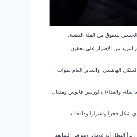
الحسين للتفوق من الفئة الذهبية.
هم لمزيد من الإصرار على تحقيق
لملكي الهاشمي، والمدير العام لقوات
تا بقلة، والعداءان لورنس فانوس ومثقال
لذي شكل فخرا واعتزازا ودافعا له
 أن الإنجاز الأردني الأولمبي جاء ثمرة مسيرة استمرت 14 عاما، منذ أن بدأ البطل أبو غوش، وهو في السابعة